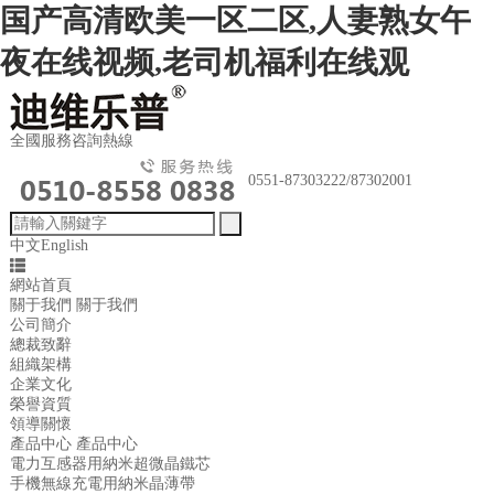
国产高清欧美一区二区,人妻熟女午
夜在线视频,老司机福利在线观
全國服務咨詢熱線
0551-87303222/87302001
中文English
網站首頁
關于我們
關于我們
公司簡介
總裁致辭
組織架構
企業文化
榮譽資質
領導關懷
產品中心
產品中心
電力互感器用納米超微晶鐵芯
手機無線充電用納米晶薄帶