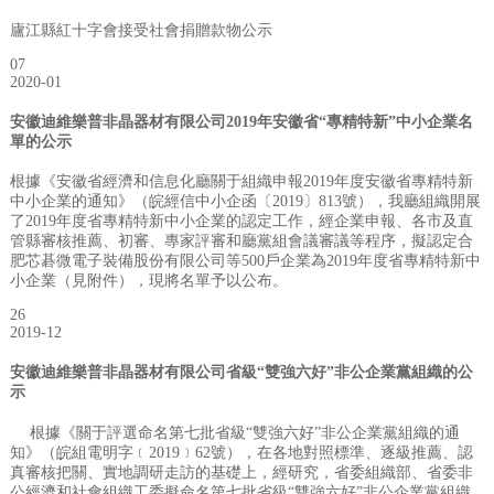
廬江縣紅十字會接受社會捐贈款物公示
07
2020-01
安徽迪維樂普非晶器材有限公司2019年安徽省“專精特新”中小企業名
單的公示
根據《安徽省經濟和信息化廳關于組織申報2019年度安徽省專精特新
中小企業的通知》（皖經信中小企函〔2019〕813號），我廳組織開展
了2019年度省專精特新中小企業的認定工作，經企業申報、各市及直
管縣審核推薦、初審、專家評審和廳黨組會議審議等程序，擬認定合
肥芯碁微電子裝備股份有限公司等500戶企業為2019年度省專精特新中
小企業（見附件），現將名單予以公布。
26
2019-12
安徽迪維樂普非晶器材有限公司省級“雙強六好”非公企業黨組織的公
示
根據《關于評選命名第七批省級“雙強六好”非公企業黨組織的通
知》（皖組電明字﹝2019﹞62號），在各地對照標準、逐級推薦、認
真審核把關、實地調研走訪的基礎上，經研究，省委組織部、省委非
公經濟和社會組織工委擬命名第七批省級“雙強六好”非公企業黨組織