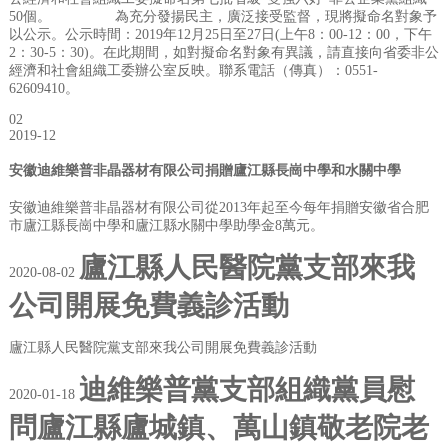
50個。 為充分發揚民主，廣泛接受監督，現將擬命名對象予
以公示。公示時間：2019年12月25日至27日(上午8：00-12：00，下午
2：30-5：30)。在此期間，如對擬命名對象有異議，請直接向省委非公
經濟和社會組織工委辦公室反映。聯系電話（傳真）：0551-
62609410。
02
2019-12
安徽迪維樂普非晶器材有限公司捐贈廬江縣長崗中學和水關中學
安徽迪維樂普非晶器材有限公司從2013年起至今每年捐贈安徽省合肥
市廬江縣長崗中學和廬江縣水關中學助學金8萬元。
廬江縣人民醫院黨支部來我
2020-08-02
公司開展免費義診活動
廬江縣人民醫院黨支部來我公司開展免費義診活動
迪維樂普黨支部組織黨員慰
2020-01-18
問廬江縣廬城鎮、萬山鎮敬老院老