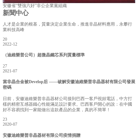
安徽省“雙強六好”非公企業黨組織
新聞
中心
人才是企業的根基，質量決定企業生命，推進非晶材料應用，永攀行
業科技高峰
20
2022-12
（迪維樂普公司）超微晶鐵芯系列質量標準
27
2021-07
當非晶合金被Develop后 ——破解安徽迪維樂普非晶器材有限公司發展
密碼
日前，安徽迪維樂普非晶器材公司接到巴西一客戶視頻電話，中方打
樣的精密互感器鐵心性能滿足設計要求。巴西客戶開心的說：在中國
好不容易找到一家能做出這款產品的企業，真的不簡單！
23
2020-07
安徽迪維樂普非晶器材有限公司疫情捐贈