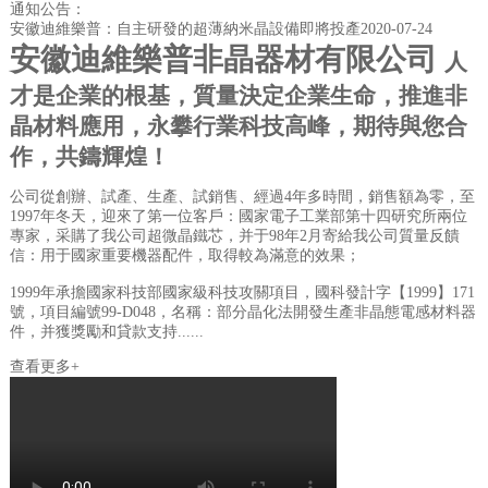
通知公告：
安徽迪維樂普：自主研發的超薄納米晶設備即將投產
2020-07-24
安徽迪維樂普非晶器材有限公司
人
才是企業的根基，質量決定企業生命，推進非
晶材料應用，永攀行業科技高峰，期待與您合
作，共鑄輝煌！
公司從創辦、試產、生產、試銷售、經過4年多時間，銷售額為零，至
1997年冬天，迎來了第一位客戶：國家電子工業部第十四研究所兩位
專家，采購了我公司超微晶鐵芯，并于98年2月寄給我公司質量反饋
信：用于國家重要機器配件，取得較為滿意的效果；
1999年承擔國家科技部國家級科技攻關項目，國科發計字【1999】171
號，項目編號99-D048，名稱：部分晶化法開發生產非晶態電感材料器
件，并獲獎勵和貸款支持......
查看更多+