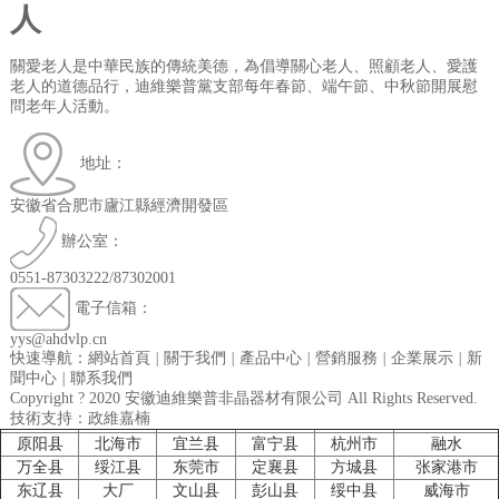
人
關愛老人是中華民族的傳統美德，為倡導關心老人、照顧老人、愛護
老人的道德品行，迪維樂普黨支部每年春節、端午節、中秋節開展慰
問老年人活動。
地址：
安徽省合肥市廬江縣經濟開發區
辦公室：
0551-87303222/87302001
電子信箱：
yys@ahdvlp.cn
快速導航：網站首頁
|
關于我們
|
產品中心
|
營銷服務
|
企業展示
|
新
聞中心
|
聯系我們
Copyright ? 2020 安徽迪維樂普非晶器材有限公司 All Rights Reserved.
技術支持：政維嘉楠
原阳县
北海市
宜兰县
富宁县
杭州市
融水
万全县
绥江县
东莞市
定襄县
方城县
张家港市
东辽县
大厂
文山县
彭山县
绥中县
威海市